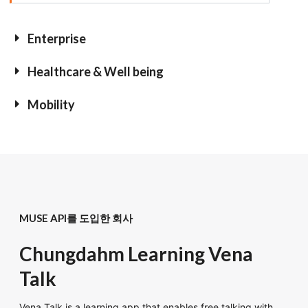
Enterprise
Healthcare & Well being
Mobility
MUSE API를 도입한 회사
Chungdahm Learning Vena
Talk
Vena Talk is a learning app that enables free talking with